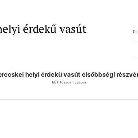
elyi érdekű vasút
Ki
recskei helyi érdekű vasút elsőbbségi részvé
BÉT Tőzsdemúzeum