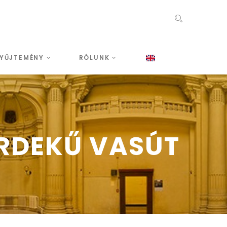
YŰJTEMÉNY
RÓLUNK
ÉRDEKŰ VASÚT