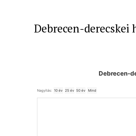
Debrecen-derecskei h
Debrecen-de
Nagyítás:
10 év
25 év
50 év
Mind