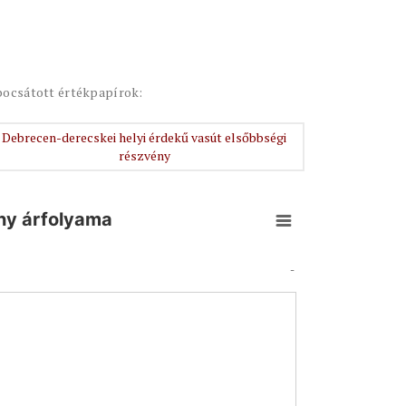
bocsátott értékpapírok:
Debrecen-derecskei helyi érdekű vasút elsőbbségi
részvény
ny árfolyama
-