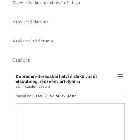
Kivezetés dátuma nincs beállítva
Árak első dátuma:
Árak utolsó dátuma:
Grafikon:
Debrecen-derecskei helyi érdekű vasút
elsőbbségi részvény árfolyama
BÉT Tőzsdemúzeum
-
Nagyítás:
10 év
25 év
50 év
Mind