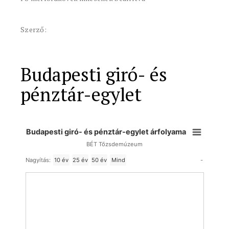
Szerző:
Budapesti giró- és
pénztár-egylet
Budapesti giró- és pénztár-egylet árfolyama
BÉT Tőzsdemúzeum
-
Nagyítás:
10 év
25 év
50 év
Mind