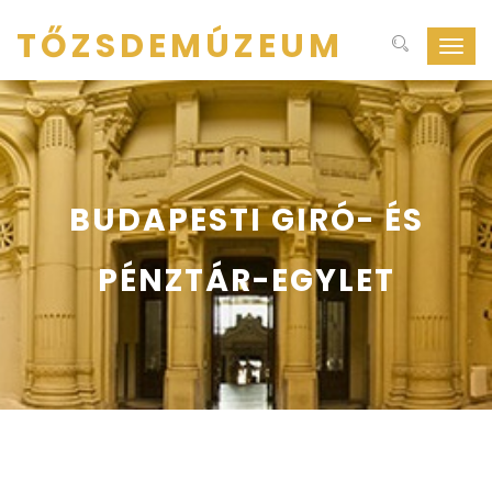
TŐZSDEMÚZEUM
Navig
ki-
be
kapcs
BUDAPESTI GIRÓ- ÉS
PÉNZTÁR-EGYLET