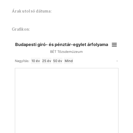
Árak utolsó dátuma:
Grafikon:
Budapesti giró- és pénztár-egylet árfolyama
BÉT Tőzsdemúzeum
-
Nagyítás:
10 év
25 év
50 év
Mind