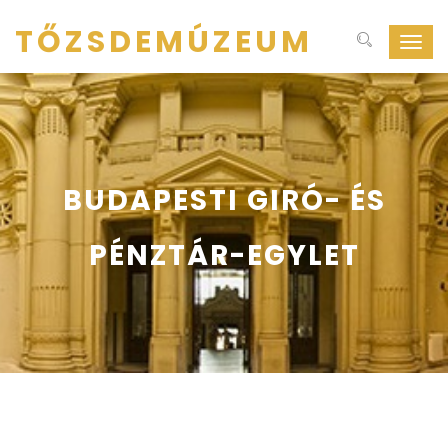
TŐZSDEMÚZEUM
Navig
ki-
be
kapcs
BUDAPESTI GIRÓ- ÉS
PÉNZTÁR-EGYLET