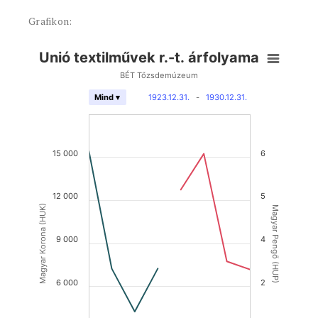
Grafikon:
Unió textilművek r.-t. árfolyama
BÉT Tőzsdemúzeum
1923.12.31.
-
1930.12.31.
Mind ▾
15 000
6
12 000
5
Magyar Korona (HUK)
Magyar Pengő (HUP)
9 000
4
6 000
2