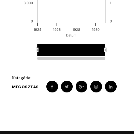
3 000
1
0
0
1924
1926
1928
1930
Dátum
1928
1928
Kategória:
MEGOSZTÁS