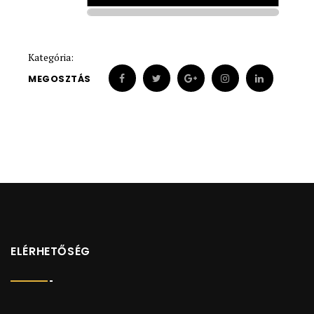
1922
1922
Kategória:
MEGOSZTÁS
ELÉRHETŐSÉG