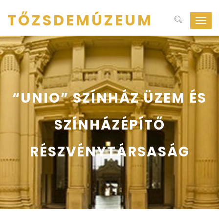
TŐZSDEMÚZEUM
Navig
ki-
be
kapcs
“UNIO” SZÍNHÁZ ÜZEM ÉS
SZÍNHÁZÉPÍTŐ
RÉSZVÉNYTÁRSASÁG