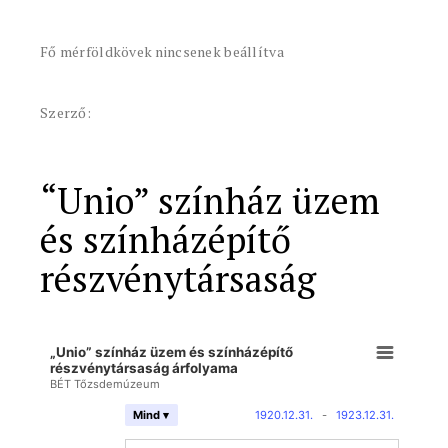
Fő mérföldkövek nincsenek beállítva
Szerző:
“Unio” színház üzem
és színházépítő
részvénytársaság
„Unio” színház üzem és színházépítő
részvénytársaság árfolyama
BÉT Tőzsdemúzeum
1920.12.31.
-
1923.12.31.
Mind ▾