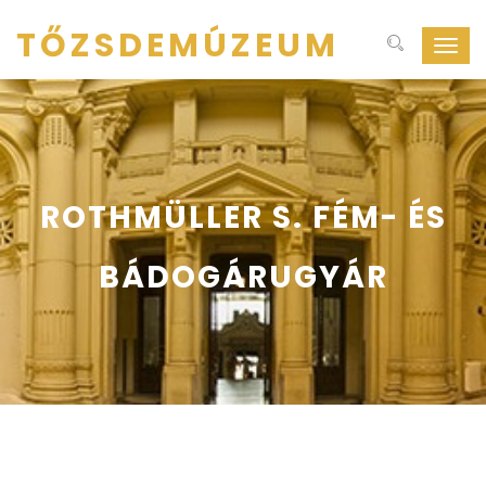
TŐZSDEMÚZEUM
Navig
ki-
be
kapcs
ROTHMÜLLER S. FÉM- ÉS
BÁDOGÁRUGYÁR