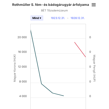
Rothmüller S. fém- és bádogárugyár árfolyama
BÉT Tőzsdemúzeum
1923.12.31.
-
1928.12.31.
Mind ▾
20 000
0
16 000
0
Magyar Korona (HUK)
Magyar Pengő (HUP)
12 000
0
8 000
0
4 000
0