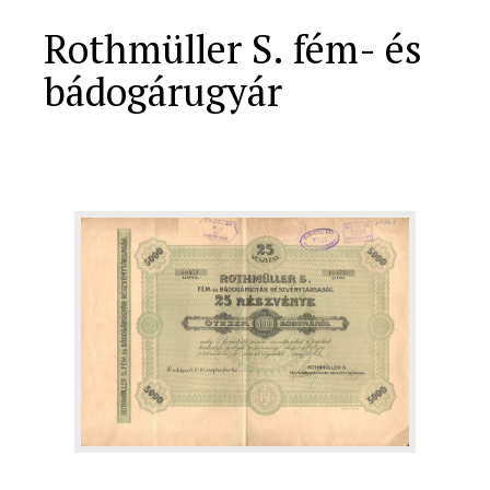
Rothmüller S. fém- és
bádogárugyár