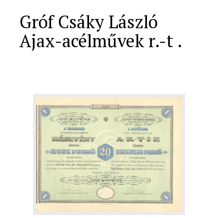
Gróf Csáky László
Ajax-acélművek r.-t .