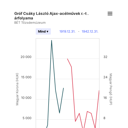
Gróf Csáky László Ajax-acélművek r.-t .
árfolyama
BÉT Tőzsdemúzeum
1919.12.31.
-
1942.12.31.
Mind ▾
20 000
32
Magyar Korona (HUK)
Magyar Pengő (HUP)
15 000
24
10 000
16
5 000
8