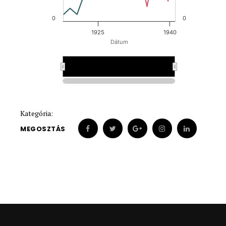
0
0
1925
1940
Dátum
1930
1930
Kategória:
MEGOSZTÁS