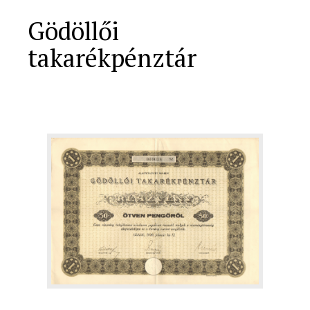
Gödöllői
takarékpénztár