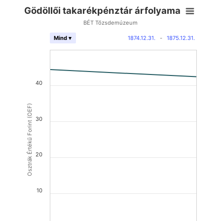
Gödöllői takarékpénztár árfolyama
BÉT Tőzsdemúzeum
1874.12.31.
-
1875.12.31.
Mind ▾
40
Osztrák Értékű Forint (OEF)
30
20
10