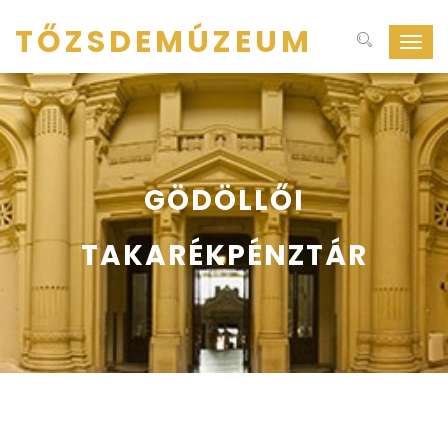
TŐZSDEMÚZEUM
Navig
ki-
be
kapcs
GÖDÖLLŐI
TAKARÉKPÉNZTÁR