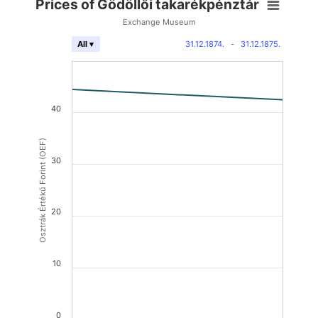
Prices of Gödöllői takarékpénztár
Exchange Museum
31.12.1874.
-
31.12.1875.
All ▾
40
Osztrák Értékű Forint (OEF)
30
20
10
0