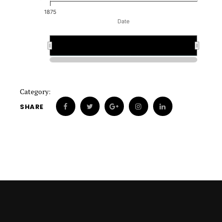
1875
Date
1875
1875
Category:
SHARE