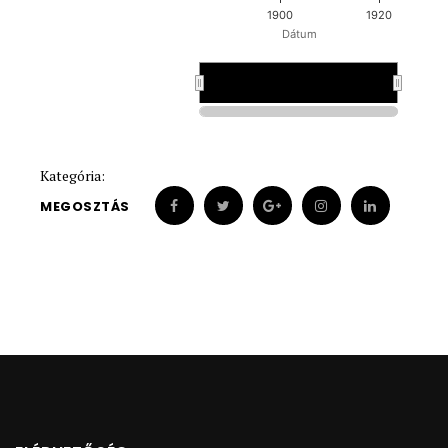
1900
1920
Dátum
1900
1900
Kategória:
MEGOSZTÁS