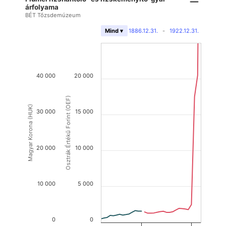
árfolyama
BÉT Tőzsdemúzeum
1886.12.31.
-
1922.12.31.
Mind ▾
40 000
20 000
Osztrák Értékű Forint (OEF)
Magyar Korona (HUK)
30 000
15 000
20 000
10 000
10 000
5 000
0
0