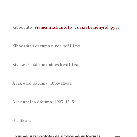
Kibocsátó:
Fiumei rizshántoló- és rizskeményitő-gyár
Kibocsátás dátuma nincs beállítva
Kivezetés dátuma nincs beállítva
Árak első dátuma: 1886-12-31
Árak utolsó dátuma: 1925-12-31
Grafikon:
Fiumei rizshántoló- és rizskeményitő-gyár