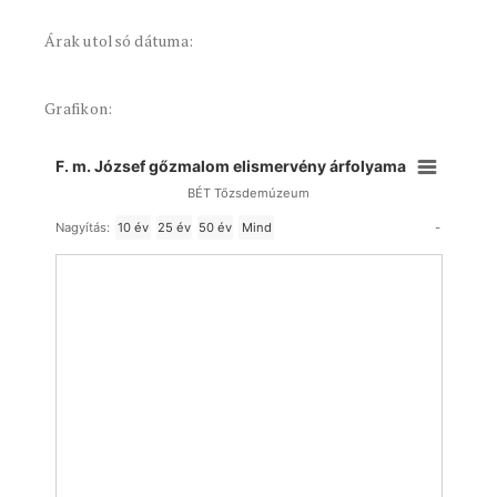
Árak utolsó dátuma:
Grafikon:
F. m. József gőzmalom elismervény árfolyama
BÉT Tőzsdemúzeum
-
Nagyítás:
10 év
25 év
50 év
Mind