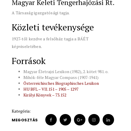
Magyar Keleti Tengerhajózási Rt.
A Társaság igazgatósági tagja.
Közleti tevékenysége
1927-től kezdve a felsőház tagja a BÁÉT
képviseletében.
Források
Magyar Életrajzi Lexikon (1982), 2. kötet 981. o.
Mihók-féle Magyar Compass (1907-1941)
Österreichisches Biographisches Lexikon
HU BFL – VII.151 – 1905 – 1297
Királyi Könyvek – 73.152
Kategória:
MEGOSZTÁS