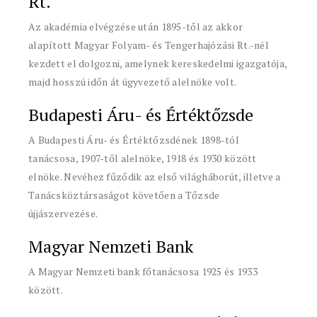
Rt.
Az akadémia elvégzése után 1895-től az akkor
alapított Magyar Folyam- és Tengerhajózási Rt.-nél
kezdett el dolgozni, amelynek kereskedelmi igazgatója,
majd hosszú időn át ügyvezető alelnöke volt.
Budapesti Áru- és Értéktőzsde
A Budapesti Áru- és Értéktőzsdének 1898-tól
tanácsosa, 1907-től alelnöke, 1918 és 1930 között
elnöke. Nevéhez fűződik az első világháborút, illetve a
Tanácsköztársaságot követően a Tőzsde
újjászervezése.
Magyar Nemzeti Bank
A Magyar Nemzeti bank főtanácsosa 1925 és 1933
között.