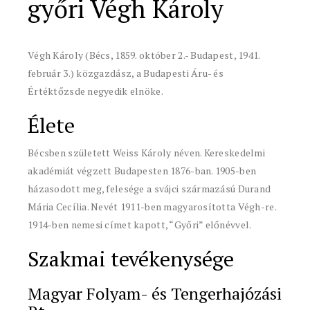
győri Végh Károly
Végh Károly (Bécs, 1859. október 2.- Budapest, 1941.
február 3.) közgazdász, a Budapesti Áru- és
Értéktőzsde negyedik elnöke.
Élete
Bécsben született Weiss Károly néven. Kereskedelmi
akadémiát végzett Budapesten 1876-ban. 1905-ben
házasodott meg, felesége a svájci származású Durand
Mária Cecília. Nevét 1911-ben magyarosította Végh-re.
1914-ben nemesi címet kapott, “Győri” előnévvel.
Szakmai tevékenysége
Magyar Folyam- és Tengerhajózási