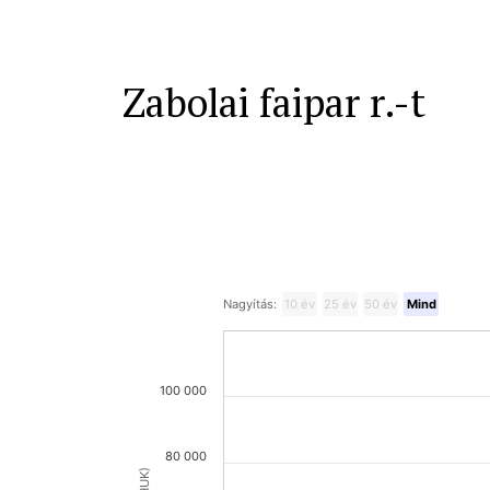
Zabolai faipar r.-t
Nagyítás:
10 év
25 év
50 év
Mind
100 000
80 000