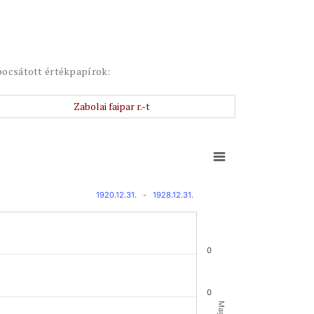
bocsátott értékpapírok:
Zabolai faipar r.-t
1920.12.31.
-
1928.12.31.
0
0