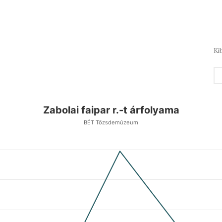
Ki
Zabolai faipar r.-t árfolyama
BÉT Tőzsdemúzeum