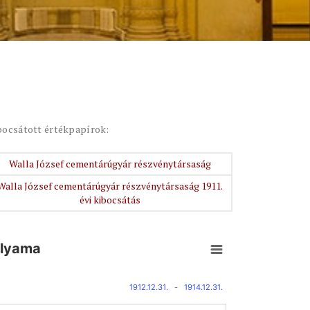
bocsátott értékpapírok:
Walla József cementárúgyár részvénytársaság
Walla József cementárúgyár részvénytársaság 1911.
évi kibocsátás
olyama
1912.12.31.
-
1914.12.31.