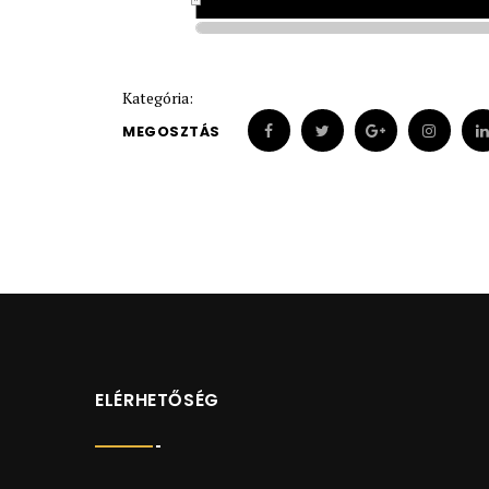
1913
1913
Kategória:
MEGOSZTÁS
ELÉRHETŐSÉG