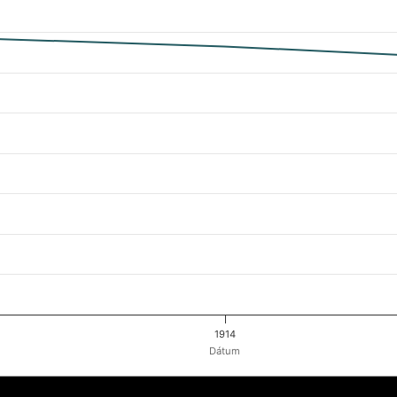
1914
Dátum