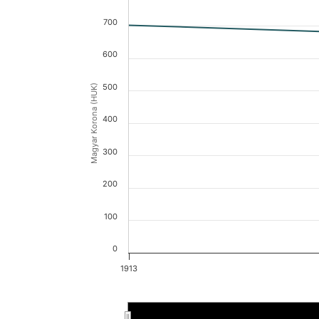
700
600
500
Magyar Korona (HUK)
400
300
200
100
0
1913