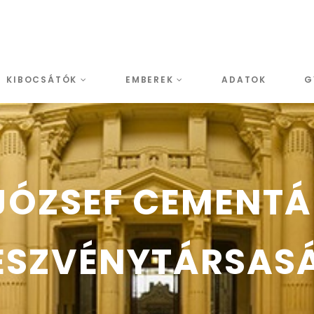
KIBOCSÁTÓK
EMBEREK
ADATOK
G
JÓZSEF CEMENT
ÉSZVÉNYTÁRSAS