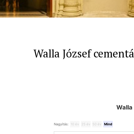
Walla József cement
Walla
Nagyítás:
10 év
25 év
50 év
Mind