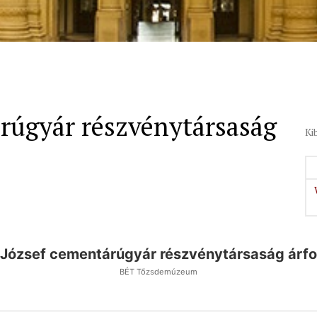
árúgyár részvénytársaság
Ki
 József cementárúgyár részvénytársaság árf
BÉT Tőzsdemúzeum