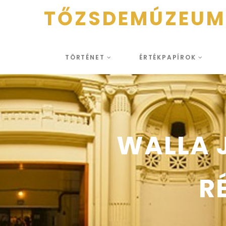
TŐZSDEMÚZEUM
TÖRTÉNET
ÉRTÉKPAPÍROK
WALLA 
R