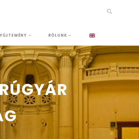
YŰJTEMÉNY
RÓLUNK
ÁRÚGYÁR
ÁG