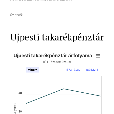
Szerző:
Ujpesti takarékpénztár
Ujpesti takarékpénztár árfolyama
BÉT Tőzsdemúzeum
1873.12.31.
-
1875.12.31.
Mind ▾
40
30