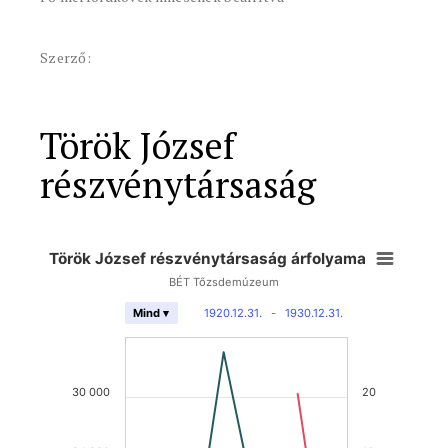
Szerző:
Török József
részvénytársaság
Török József részvénytársaság árfolyama
BÉT Tőzsdemúzeum
1920.12.31.
-
1930.12.31.
Mind ▾
30 000
20