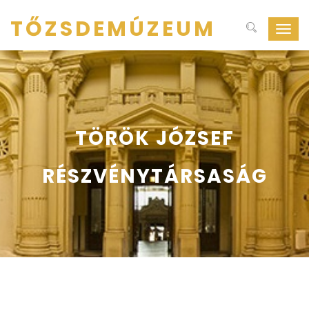
TŐZSDEMÚZEUM
Navig
ki-
be
kapcs
TÖRÖK JÓZSEF
RÉSZVÉNYTÁRSASÁG