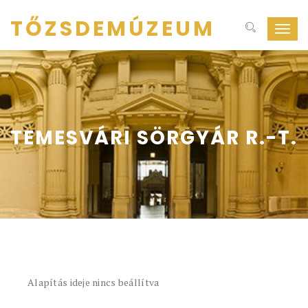
TŐZSDEMÚZEUM
Navig
ki-
be
kapcs
TEMESVÁRI SÖRGYÁR R.-T.
Alapítás ideje nincs beállítva