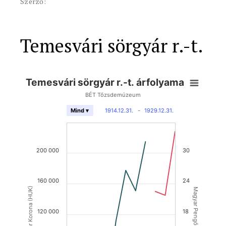
Szerző:
Temesvári sörgyár r.-t.
Temesvári sörgyár r.-t. árfolyama
BÉT Tőzsdemúzeum
1914.12.31.
-
1929.12.31.
Mind ▾
200 000
30
160 000
24
Magyar Korona (HUK)
Magyar Pengő (HUP)
120 000
18