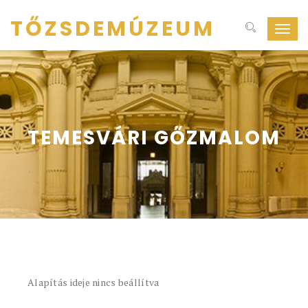
TŐZSDEMÚZEUM
Navig
ki-
be
kapcs
TEMESVÁRI GŐZMALOM
Alapítás ideje nincs beállítva