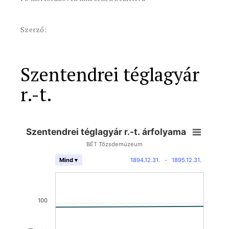
Szerző:
Szentendrei téglagyár
r.-t.
Szentendrei téglagyár r.-t. árfolyama
BÉT Tőzsdemúzeum
1894.12.31.
-
1895.12.31.
Mind ▾
100