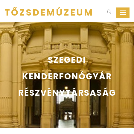
TŐZSDEMÚZEUM
Navig
ki-
be
kapcs
SZEGEDI
KENDERFONÓGYÁR
RÉSZVÉNYTÁRSASÁG