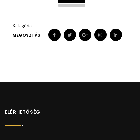
1900
1900
Kategória:
MEGOSZTÁS
ELÉRHETŐSÉG