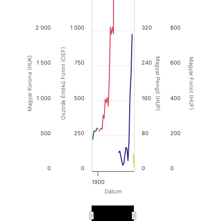
2 000
1 000
320
800
Osztrák Értékű Forint (OEF)
Magyar Korona (HUK)
Magyar Pengő (HUP)
Magyar Forint (HUF)
1 500
750
240
600
1 000
500
160
400
500
250
80
200
0
0
0
0
1900
Dátum