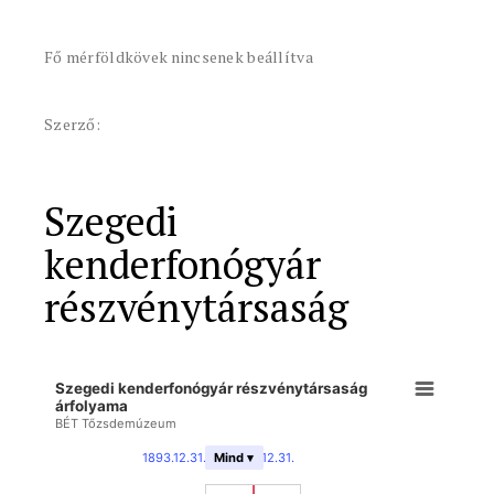
Fő mérföldkövek nincsenek beállítva
Szerző:
Szegedi
kenderfonógyár
részvénytársaság
Szegedi kenderfonógyár részvénytársaság
árfolyama
BÉT Tőzsdemúzeum
1893.12.31.
-
1947.12.31.
Mind ▾