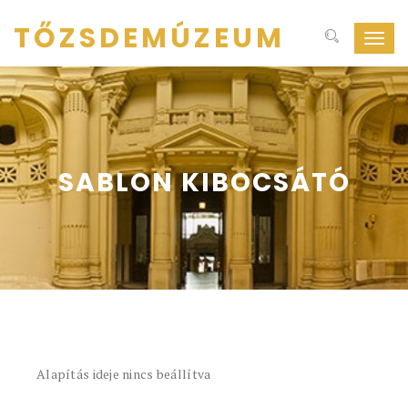
TŐZSDEMÚZEUM
Navig
ki-
be
kapcs
SABLON KIBOCSÁTÓ
Alapítás ideje nincs beállítva