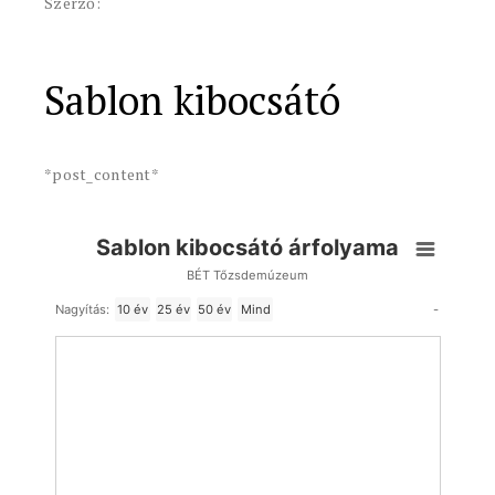
Szerző:
Sablon kibocsátó
*post_content*
Sablon kibocsátó árfolyama
BÉT Tőzsdemúzeum
-
Nagyítás:
10 év
25 év
50 év
Mind