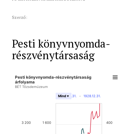
Szerző:
Pesti könyvnyomda-
részvénytársaság
Pesti könyvnyomda-részvénytársaság
árfolyama
BÉT Tőzsdemúzeum
1872.12.31.
-
1928.12.31.
Mind ▾
3 200
1 600
400