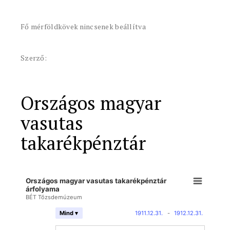
Fő mérföldkövek nincsenek beállítva
Szerző:
Országos magyar
vasutas
takarékpénztár
Országos magyar vasutas takarékpénztár
árfolyama
BÉT Tőzsdemúzeum
1911.12.31.
-
1912.12.31.
Mind ▾