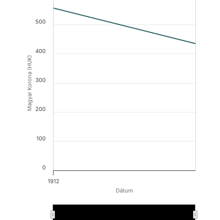
500
400
Magyar Korona (HUK)
300
200
100
0
1912
Dátum