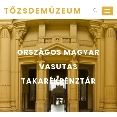
TŐZSDEMÚZEUM
Navig
ki-
be
kapcs
ORSZÁGOS MAGYAR
VASUTAS
TAKARÉKPÉNZTÁR