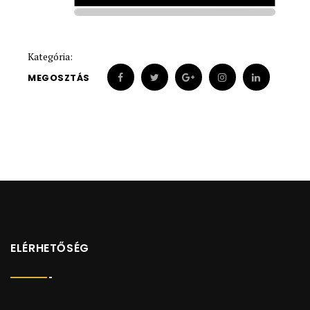
1912
1912
Kategória:
MEGOSZTÁS
ELÉRHETŐSÉG