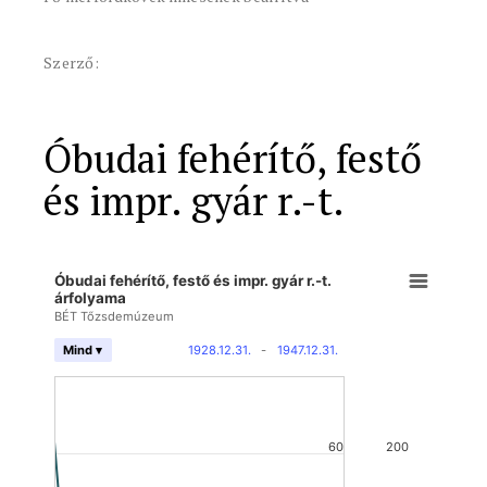
Szerző:
Óbudai fehérítő, festő
és impr. gyár r.-t.
Óbudai fehérítő, festő és impr. gyár r.-t.
árfolyama
BÉT Tőzsdemúzeum
1928.12.31.
-
1947.12.31.
Mind ▾
60
200