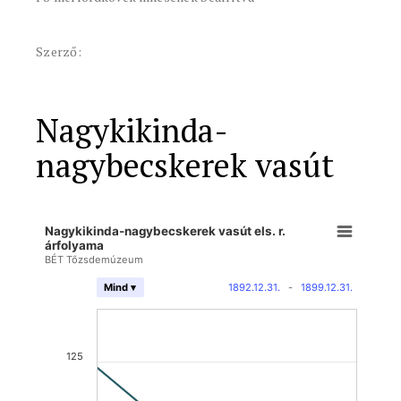
Szerző:
Nagykikinda-
nagybecskerek vasút
Nagykikinda-nagybecskerek vasút els. r.
árfolyama
BÉT Tőzsdemúzeum
1892.12.31.
-
1899.12.31.
Mind ▾
125