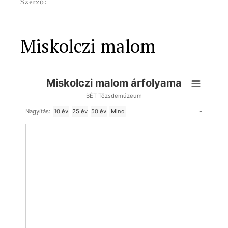
Szerző:
Miskolczi malom
Miskolczi malom árfolyama
BÉT Tőzsdemúzeum
-
Nagyítás:
10 év
25 év
50 év
Mind