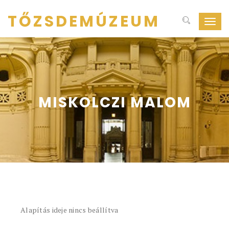
TŐZSDEMÚZEUM
Navig
ki-
be
kapcs
MISKOLCZI MALOM
Alapítás ideje nincs beállítva