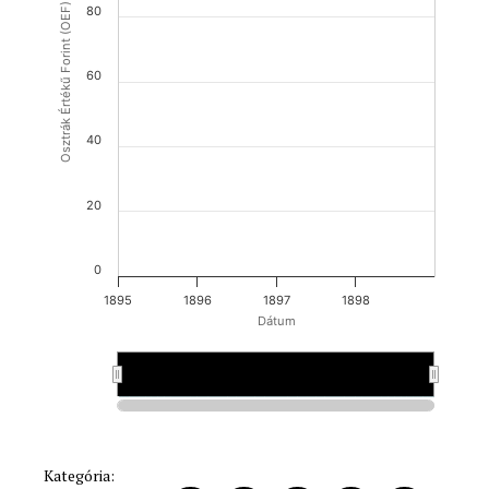
Osztrák Értékű Forint (OEF)
80
60
40
20
0
1895
1896
1897
1898
Dátum
1896
1896
1898
1898
Kategória: