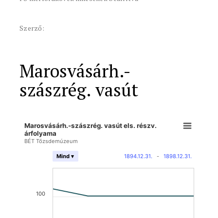
Szerző:
Marosvásárh.-
szászrég. vasút
Marosvásárh.-szászrég. vasút els. részv.
árfolyama
BÉT Tőzsdemúzeum
1894.12.31.
-
1898.12.31.
Mind ▾
100