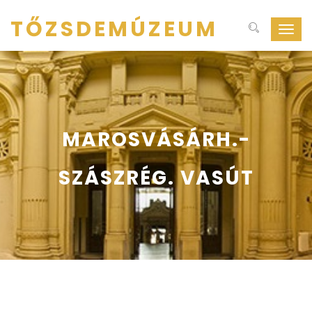
TŐZSDEMÚZEUM
Navig
ki-
be
kapcs
MAROSVÁSÁRH.-
SZÁSZRÉG. VASÚT