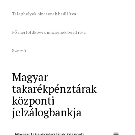
Telephelyek nincsenek beállítva
Fő mérföldkövek nincsenek beállítva
Szerző:
Magyar
takarékpénztárak
központi
jelzálogbankja
Magyar takarékpénztárak központi