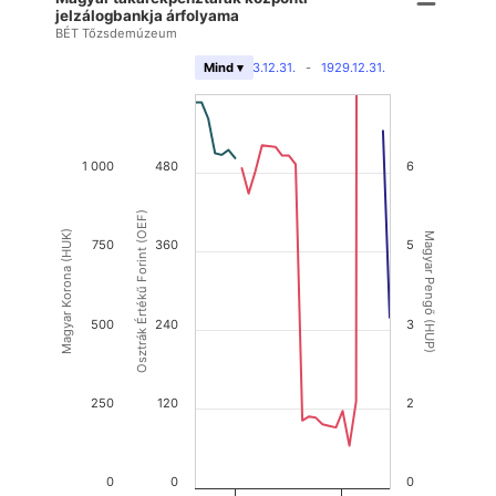
jelzálogbankja árfolyama
BÉT Tőzsdemúzeum
1893.12.31.
-
1929.12.31.
Mind ▾
1 000
480
6
Osztrák Értékű Forint (OEF)
Magyar Korona (HUK)
Magyar Pengő (HUP)
750
360
5
500
240
3
250
120
2
0
0
0