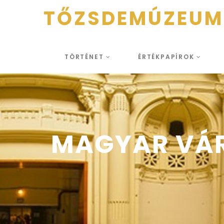
TŐZSDEMÚZEUM
TÖRTÉNET
ÉRTÉKPAPÍROK
MAGYAR VÁR