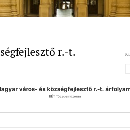
égfejlesztő r.-t.
Ki
agyar város- és községfejlesztő r.-t. árfolya
BÉT Tőzsdemúzeum