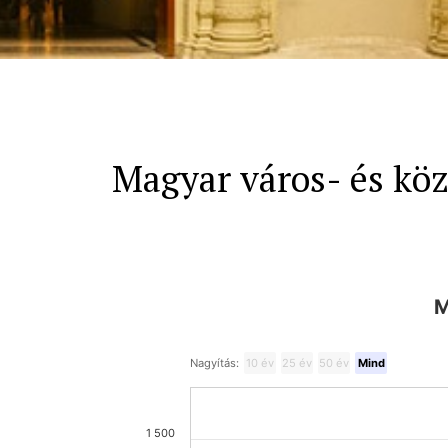
Magyar város- és közs
M
Nagyítás:
10 év
25 év
50 év
Mind
1 500