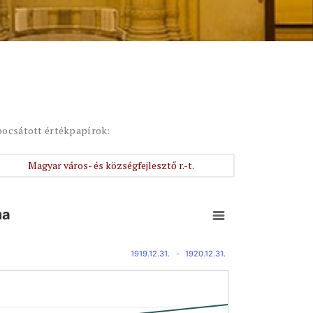
bocsátott értékpapírok:
Magyar város- és községfejlesztő r.-t.
ma
1919.12.31.
-
1920.12.31.