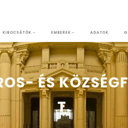
KIBOCSÁTÓK
EMBEREK
ADATOK
G
OS- ÉS KÖZSÉGFE
T.