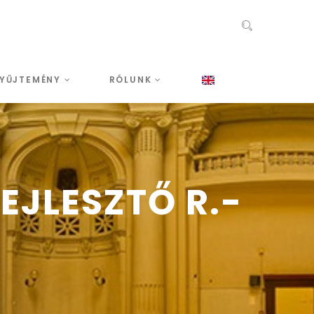
YŰJTEMÉNY
RÓLUNK
JLESZTŐ R.-