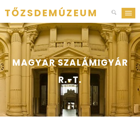
TŐZSDEMÚZEUM
Navig
ki-
be
kapcs
MAGYAR SZALÁMIGYÁR
R.-T.