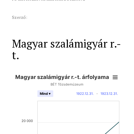
Szerző:
Magyar szalámigyár r.-
t.
Magyar szalámigyár r.-t. árfolyama
BÉT Tőzsdemúzeum
1922.12.31.
-
1923.12.31.
Mind ▾
20 000