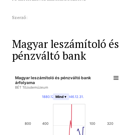
Szerző:
Magyar leszámítoló és
pénzváltó bank
Magyar leszámítoló és pénzváltó bank
árfolyama
BÉT Tőzsdemúzeum
1880.12.31.
-
1946.12.31.
Mind ▾
800
400
100
320