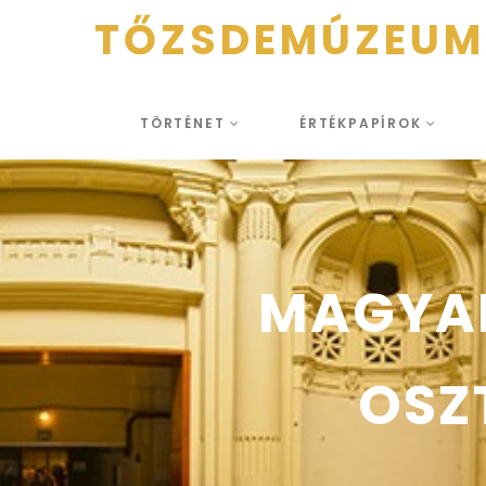
TŐZSDEMÚZEUM
TÖRTÉNET
ÉRTÉKPAPÍROK
MAGYAR
OSZ