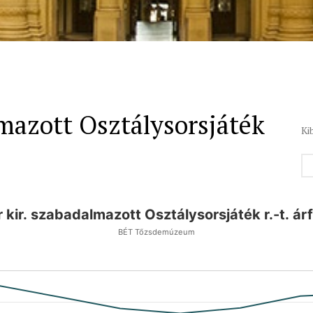
mazott Osztálysorsjáték
Ki
kir. szabadalmazott Osztálysorsjáték r.-t. á
BÉT Tőzsdemúzeum