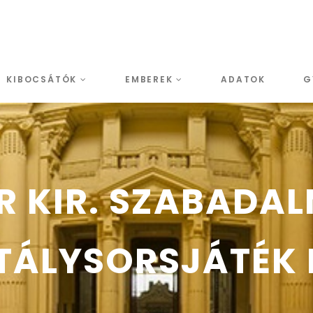
KIBOCSÁTÓK
EMBEREK
ADATOK
G
 KIR. SZABADA
TÁLYSORSJÁTÉK R