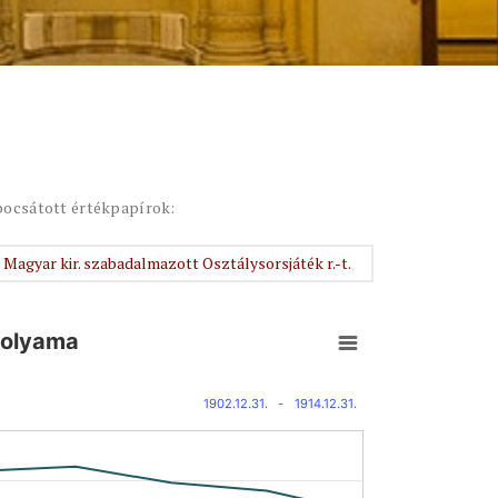
bocsátott értékpapírok:
Magyar kir. szabadalmazott Osztálysorsjáték r.-t.
rfolyama
1902.12.31.
-
1914.12.31.