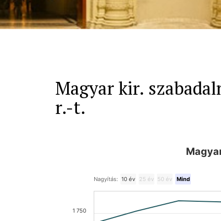
Magyar kir. szabadal
r.-t.
Magyar 
Nagyítás:
10 év
25 év
50 év
Mind
1 750