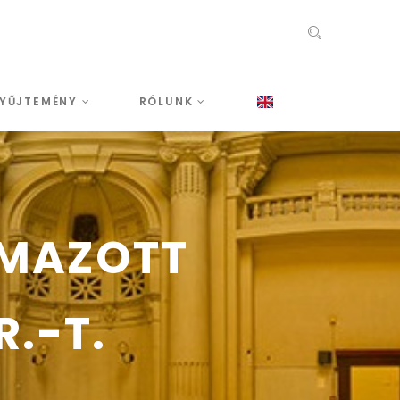
YŰJTEMÉNY
RÓLUNK
LMAZOTT
.-T.