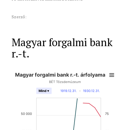
Szerző:
Magyar forgalmi bank
r.-t.
Magyar forgalmi bank r.-t. árfolyama
BÉT Tőzsdemúzeum
1919.12.31.
-
1930.12.31.
Mind ▾
50 000
75