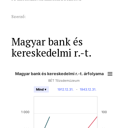
Szerző:
Magyar bank és
kereskedelmi r.-t.
Magyar bank és kereskedelmi r.-t. árfolyama
BÉT Tőzsdemúzeum
1912.12.31.
-
1943.12.31.
Mind ▾
1 000
100