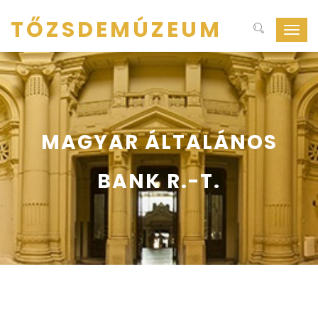
TŐZSDEMÚZEUM
Navig
ki-
be
kapcs
MAGYAR ÁLTALÁNOS
BANK R.-T.