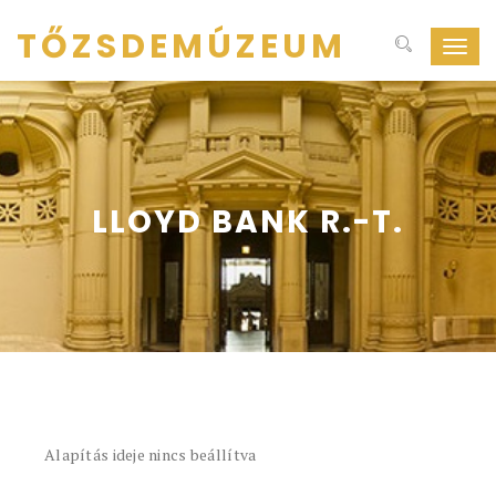
TŐZSDEMÚZEUM
Navig
ki-
be
kapcs
LLOYD BANK R.-T.
Alapítás ideje nincs beállítva