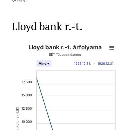
Szerző:
Lloyd bank r.-t.
Lloyd bank r.-t. árfolyama
BÉT Tőzsdemúzeum
1923.12.31.
-
1926.12.31.
Mind ▾
17 500
15 000
12 500
Magyar Korona (HUK)
10 000