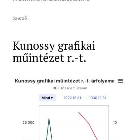
Szerző:
Kunossy grafikai
műintézet r.-t.
Kunossy grafikai műintézet r.-t. árfolyama
BÉT Tőzsdemúzeum
1922.12.31.
-
1930.12.31.
Mind ▾
25 000
10