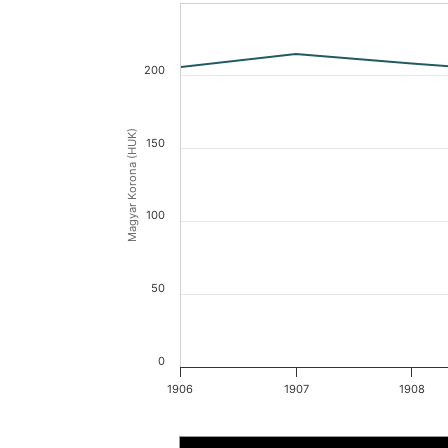
200
Magyar Korona (HUK)
150
100
50
0
1906
1907
1908