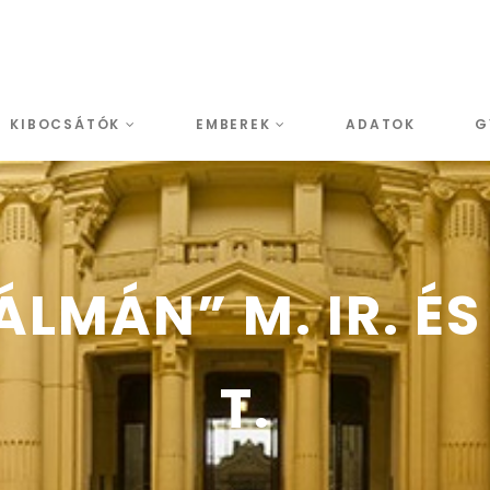
KIBOCSÁTÓK
EMBEREK
ADATOK
G
LMÁN” M. IR. ÉS
T.