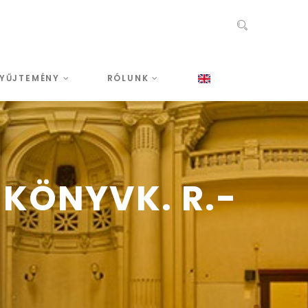
YŰJTEMÉNY
RÓLUNK
 KÖNYVK. R.-