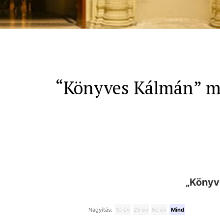
“Könyves Kálmán” m. 
„Könyv
Nagyítás:
10 év
25 év
50 év
Mind