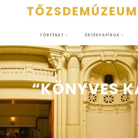
TŐZSDEMÚZEUM
TÖRTÉNET
ÉRTÉKPAPÍROK
“KÖNYVES KÁ