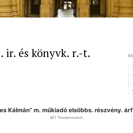
ir. és könyvk. r.-t.
Ki
es Kálmán” m. műkiadó elsöbbs. részvény. ár
BÉT Tőzsdemúzeum