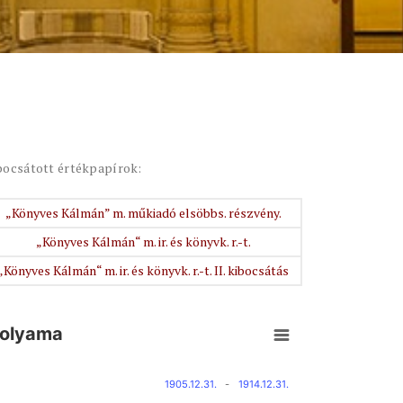
bocsátott értékpapírok:
„Könyves Kálmán” m. műkiadó elsöbbs. részvény.
„Könyves Kálmán“ m. ir. és könyvk. r.-t.
„Könyves Kálmán“ m. ir. és könyvk. r.-t. II. kibocsátás
folyama
1905.12.31.
-
1914.12.31.