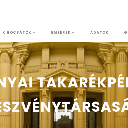
KIBOCSÁTÓK
EMBEREK
ADATOK
G
NYAI TAKARÉKPÉ
ÉSZVÉNYTÁRSAS