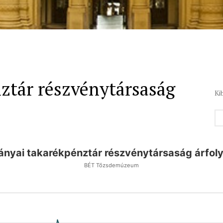
ztár részvénytársaság
Ki
ányai takarékpénztár részvénytársaság árfol
BÉT Tőzsdemúzeum