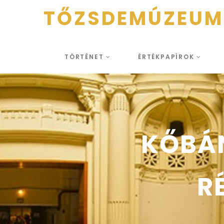
TŐZSDEMÚZEUM
TÖRTÉNET
ÉRTÉKPAPÍROK
KŐBÁ
R