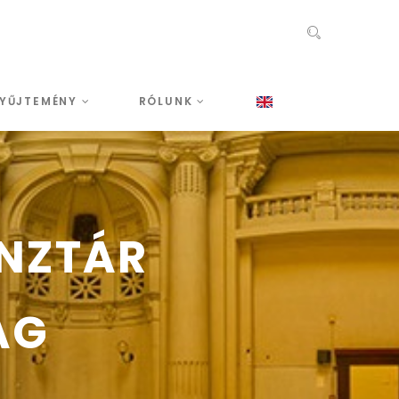
YŰJTEMÉNY
RÓLUNK
NZTÁR
ÁG