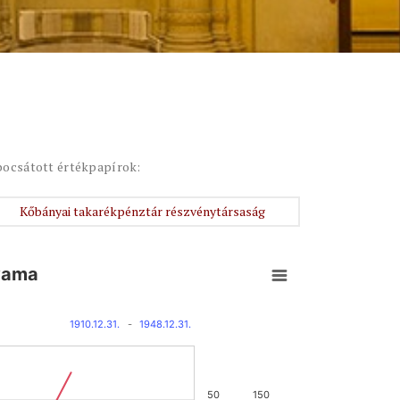
bocsátott értékpapírok:
Kőbányai takarékpénztár részvénytársaság
yama
1910.12.31.
-
1948.12.31.
50
150