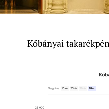
Kőbányai takarékpén
Kőb
Nagyítás:
10 év
25 év
50 év
Mind
25 000