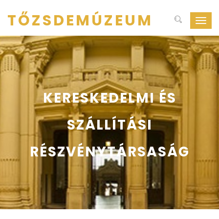
TŐZSDEMÚZEUM
Navig
ki-
be
kapcs
KERESKEDELMI ÉS
SZÁLLÍTÁSI
RÉSZVÉNYTÁRSASÁG