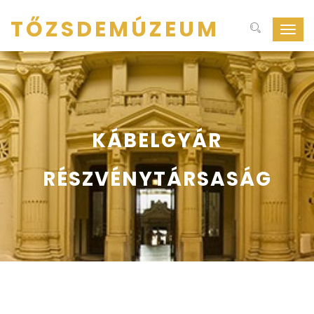
TŐZSDEMÚZEUM
Navig
ki-
be
kapcs
KÁBELGYÁR
RÉSZVÉNYTÁRSASÁG