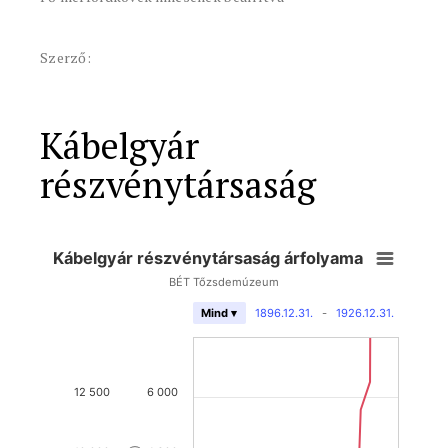
Szerző:
Kábelgyár
részvénytársaság
Kábelgyár részvénytársaság árfolyama
BÉT Tőzsdemúzeum
1896.12.31.
-
1926.12.31.
Mind ▾
12 500
6 000