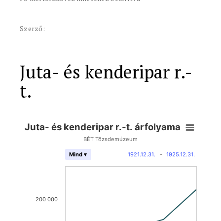
Szerző:
Juta- és kenderipar r.-
t.
Juta- és kenderipar r.-t. árfolyama
BÉT Tőzsdemúzeum
1921.12.31.
-
1925.12.31.
Mind ▾
200 000