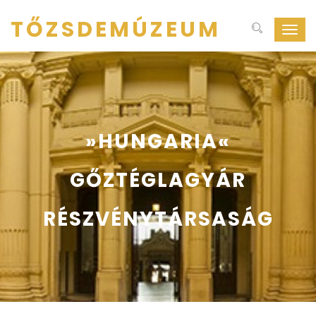
TŐZSDEMÚZEUM
Navig
ki-
be
kapcs
»HUNGARIA«
GŐZTÉGLAGYÁR
RÉSZVÉNYTÁRSASÁG