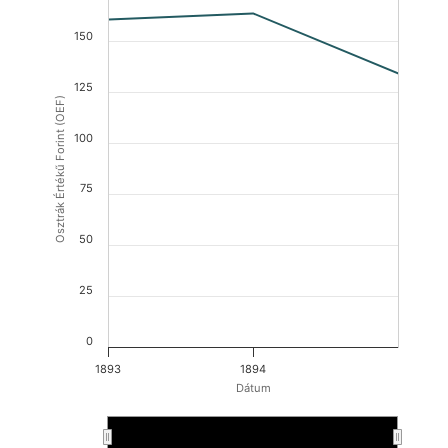
150
125
Osztrák Értékű Forint (OEF)
100
75
50
25
0
1893
1894
Dátum