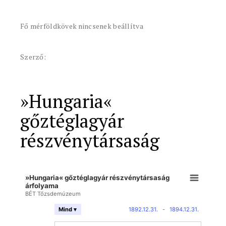
Fő mérföldkövek nincsenek beállítva
Szerző:
»Hungaria«
gőztéglagyár
részvénytársaság
»Hungaria« gőztéglagyár részvénytársaság
árfolyama
BÉT Tőzsdemúzeum
1892.12.31.
-
1894.12.31.
Mind ▾