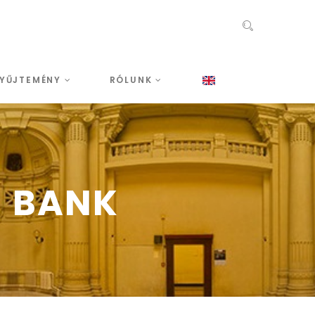
YŰJTEMÉNY
RÓLUNK
I BANK