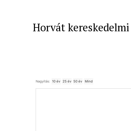
Horvát kereskedelmi
Nagyítás:
10 év
25 év
50 év
Mind