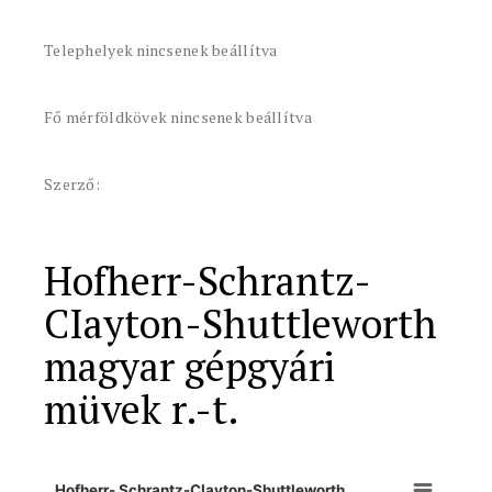
Telephelyek nincsenek beállítva
Fő mérföldkövek nincsenek beállítva
Szerző:
Hofherr-Schrantz-
CIayton-Shuttleworth
magyar gépgyári
müvek r.-t.
Hofherr- Schrantz-CIayton-Shuttleworth