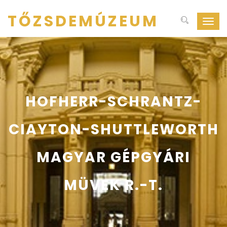
TŐZSDEMÚZEUM
Navig
ki-
be
kapcs
HOFHERR-SCHRANTZ-
CIAYTON-SHUTTLEWORTH
MAGYAR GÉPGYÁRI
MÜVEK R.-T.