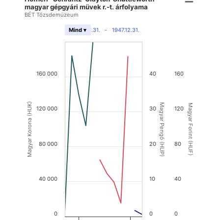
magyar gépgyári müvek r.-t. árfolyama
BÉT Tőzsdemúzeum
1922.12.31.
-
1947.12.31.
Mind ▾
160 000
40
160
Magyar Korona (HUK)
Magyar Pengő (HUP)
Magyar Forint (HUF)
120 000
30
120
80 000
20
80
40 000
10
40
0
0
0