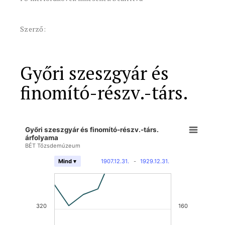
Szerző:
Győri szeszgyár és
finomító-részv.-társ.
Győri szeszgyár és finomító-részv.-társ.
árfolyama
BÉT Tőzsdemúzeum
1907.12.31.
-
1929.12.31.
Mind ▾
320
160