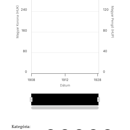
Magyar Korona (HUK)
Magyar Pengő (HUP)
240
120
160
80
80
40
0
0
1908
1912
1928
Dátum
1915
1915
Kategória: