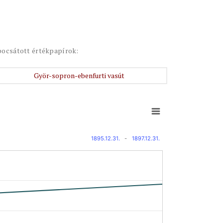
bocsátott értékpapírok:
Györ-sopron-ebenfurti vasút
1895.12.31.
-
1897.12.31.