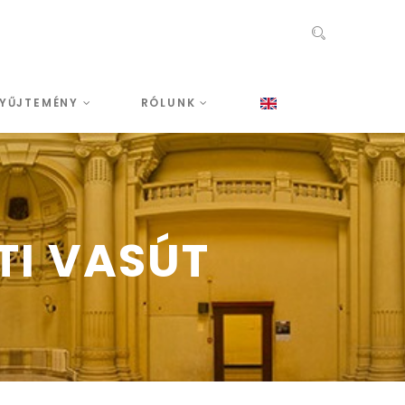
YŰJTEMÉNY
RÓLUNK
I VASÚT