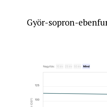
Györ-sopron-ebenfur
Nagyítás:
10 év
25 év
50 év
Mind
125
100