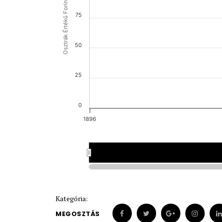
Osztrák Értékű Forint (OEF)
75
50
25
0
1896
1896
1896
Kategória:
MEGOSZTÁS