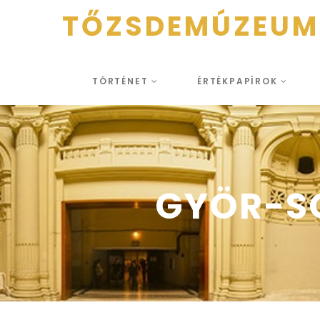
TŐZSDEMÚZEUM
TÖRTÉNET
ÉRTÉKPAPÍROK
GYÖR-S