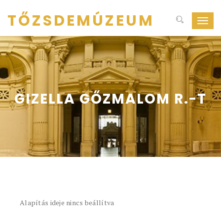
TŐZSDEMÚZEUM
Navig
ki-
be
kapcs
GIZELLA GŐZMALOM R.-T
Alapítás ideje nincs beállítva