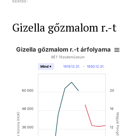
Szerző:
Gizella gőzmalom r.-t
Gizella gőzmalom r.-t árfolyama
BÉT Tőzsdemúzeum
1919.12.31.
-
1930.12.31.
Mind ▾
60 000
20
48 000
16
Magyar Korona (HUK)
Magyar Pengő (HUP)
36 000
12