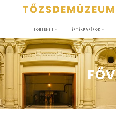
TŐZSDEMÚZEUM
TÖRTÉNET
ÉRTÉKPAPÍROK
FŐV