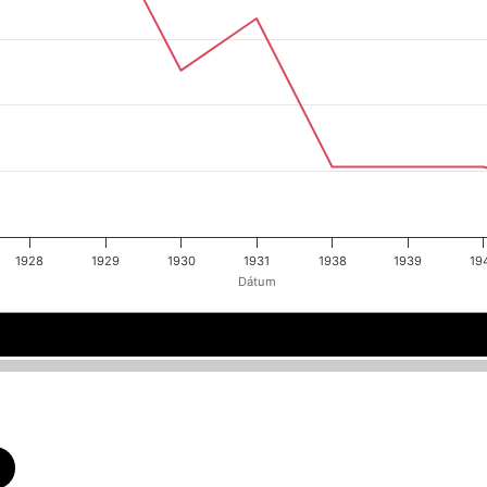
1928
1929
1930
1931
1938
1939
19
Dátum
1925
1925
1926
1926