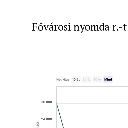
Fővárosi nyomda r.-t
Nagyítás:
10 év
25 év
50 év
Mind
30 000
24 000