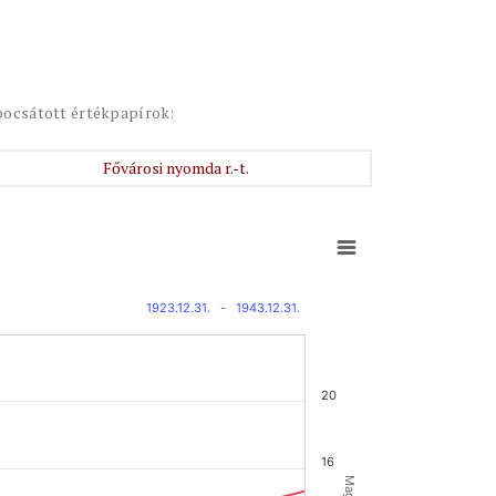
bocsátott értékpapírok:
Fővárosi nyomda r.-t.
1923.12.31.
-
1943.12.31.
20
16