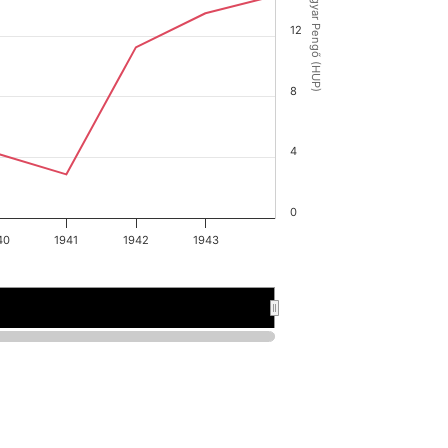
Magyar Pengő (HUP)
12
8
4
0
40
1941
1942
1943