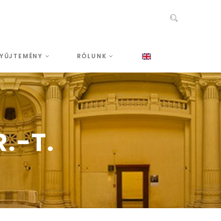
YŰJTEMÉNY
RÓLUNK
.-T.