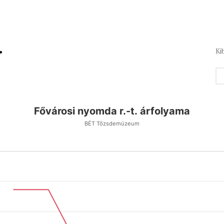
.
Ki
Fővárosi nyomda r.-t. árfolyama
BÉT Tőzsdemúzeum